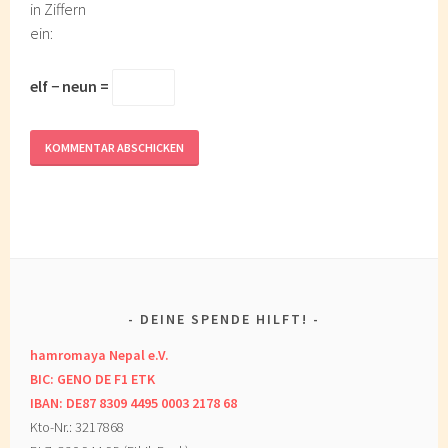
in Ziffern
ein:
elf − neun =
DEINE SPENDE HILFT!
hamromaya Nepal e.V.
BIC: GENO DE F1 ETK
IBAN: DE87 8309 4495 0003 2178 68
Kto-Nr.: 3217868