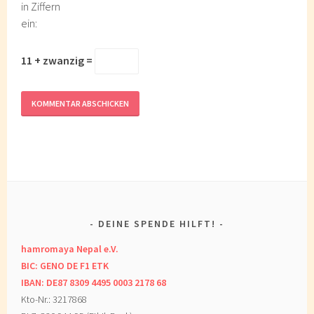
in Ziffern
ein:
11 + zwanzig =
DEINE SPENDE HILFT!
hamromaya Nepal e.V.
BIC: GENO DE F1 ETK
IBAN: DE87 8309 4495 0003 2178 68
Kto-Nr.: 3217868