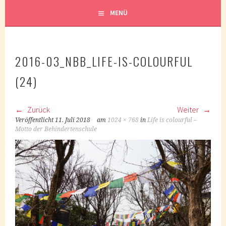
MENÜ
2016-03_NBB_LIFE-IS-COLOURFUL
(24)
Zurück
Weiter
Veröffentlicht
11. Juli 2018
am
1024 × 768
in
Life is colourful –
Motto der Behindertenschule