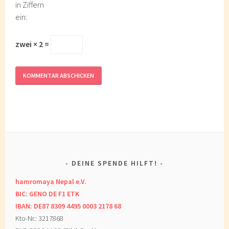
in Ziffern
ein:
zwei × 2 =
DEINE SPENDE HILFT!
hamromaya Nepal e.V.
BIC: GENO DE F1 ETK
IBAN: DE87 8309 4495 0003 2178 68
Kto-Nr.: 3217868