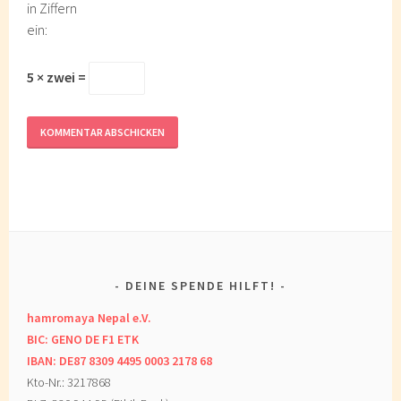
in Ziffern
ein:
5 × zwei =
DEINE SPENDE HILFT!
hamromaya Nepal e.V.
BIC: GENO DE F1 ETK
IBAN: DE87 8309 4495 0003 2178 68
Kto-Nr.: 3217868