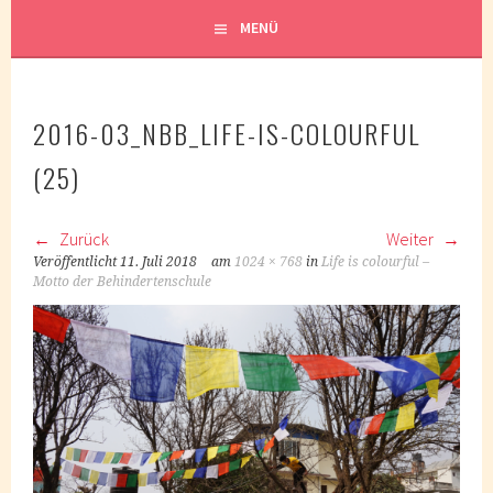
MENÜ
2016-03_NBB_LIFE-IS-COLOURFUL
(25)
Zurück
Weiter
Veröffentlicht
11. Juli 2018
am
1024 × 768
in
Life is colourful –
Motto der Behindertenschule