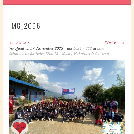
IMG_2096
Zurück
Weiter
Veröffentlicht
7. November 2023
am
1024 × 682
in
Eine
Schultasche für jedes Kind 15 – Kaski, Mahottari & Chitwan