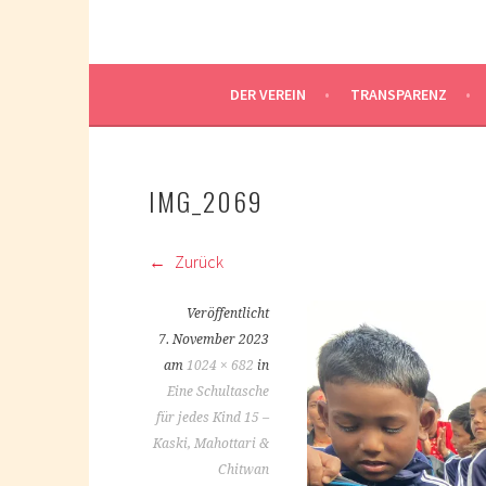
DER VEREIN
TRANSPARENZ
IMG_2069
Zurück
Veröffentlicht
7. November 2023
am
1024 × 682
in
Eine Schultasche
für jedes Kind 15 –
Kaski, Mahottari &
Chitwan