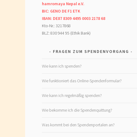
hamromaya Nepal e.V.
BIC: GENO DE F1 ETK
IBAN: DE87 8309 4495 0003 2178 68
Kto-Nr.: 3217868
BLZ: 830 944 95 (Ethik Bank)
FRAGEN ZUM SPENDENVORGANG
Wie kann ich spenden?
Wie funktioniert das Online-Spendenformular?
Wie kann ich regelmäßig spenden?
Wie bekomme ich die Spendenquittung?
Was kommt bei den Spendenportalen an?