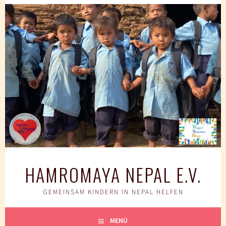
Springe
zum
Inhalt
HAMROMAYA NEPAL E.V.
GEMEINSAM KINDERN IN NEPAL HELFEN
MENÜ