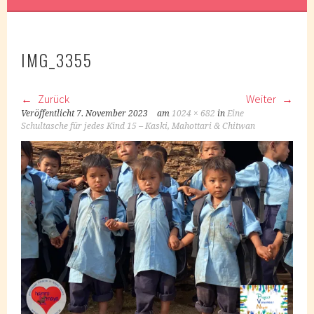
IMG_3355
Zurück
Weiter
Veröffentlicht
7. November 2023
am
1024 × 682
in
Eine
Schultasche für jedes Kind 15 – Kaski, Mahottari & Chitwan