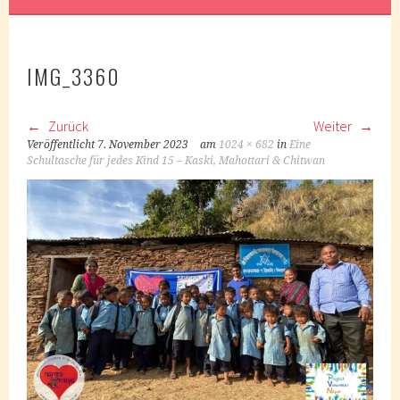
IMG_3360
Zurück
Weiter
Veröffentlicht
7. November 2023
am
1024 × 682
in
Eine
Schultasche für jedes Kind 15 – Kaski, Mahottari & Chitwan