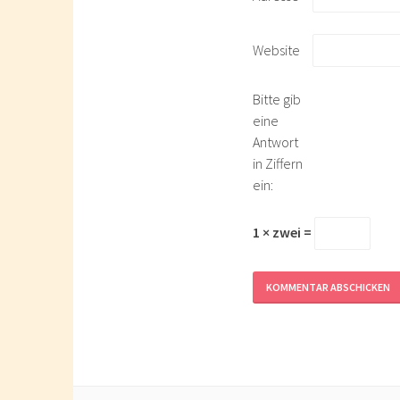
Website
Bitte gib
eine
Antwort
in Ziffern
ein:
1 × zwei =