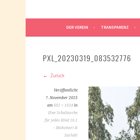
DER VEREIN
TRANSPARENZ
PXL_20230319_083532776
Zurück
Veröffentlicht
7. November 2023
am
682 × 1024
in
Eine Schultasche
für jedes Kind 16.1
– Mahottari &
Sarlahi