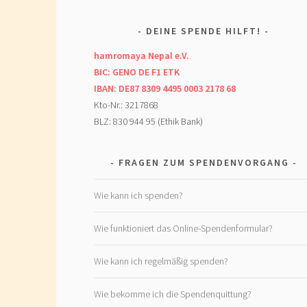
DEINE SPENDE HILFT!
hamromaya Nepal e.V.
BIC: GENO DE F1 ETK
IBAN: DE87 8309 4495 0003 2178 68
Kto-Nr.: 3217868
BLZ: 830 944 95 (Ethik Bank)
FRAGEN ZUM SPENDENVORGANG
Wie kann ich spenden?
Wie funktioniert das Online-Spendenformular?
Wie kann ich regelmäßig spenden?
Wie bekomme ich die Spendenquittung?