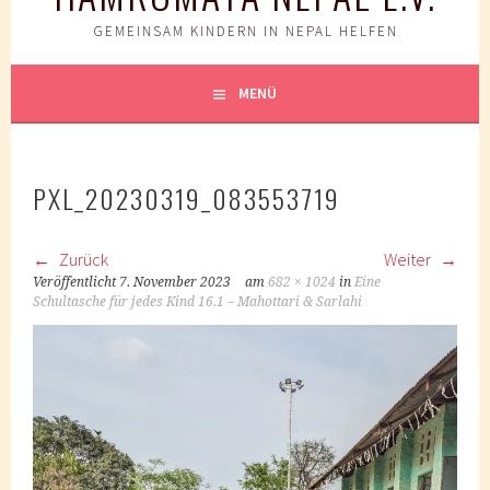
GEMEINSAM KINDERN IN NEPAL HELFEN
MENÜ
PXL_20230319_083553719
Zurück
Weiter
Veröffentlicht
7. November 2023
am
682 × 1024
in
Eine
Schultasche für jedes Kind 16.1 – Mahottari & Sarlahi