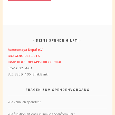
DEINE SPENDE HILFT!
hamromaya Nepal e.V.
BIC: GENO DE F1 ETK
IBAN: DE87 8309 4495 0003 2178 68
Kto-Nr.: 3217868
BLZ: 830 944 95 (Ethik Bank)
FRAGEN ZUM SPENDENVORGANG
Wie kann ich spenden?
Wie funktioniert das Online-Spendenformular?