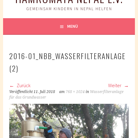
GEMEINSAM KINDERN IN NEPAL HELFEN
MENÜ
2016-01_NBB_WASSERFILTERANLAGE
(2)
Zurück
Weiter
Veröffentlicht
11. Juli 2018
am
768 × 1024
in
Wasserfilteranlage
für das Grundwasser