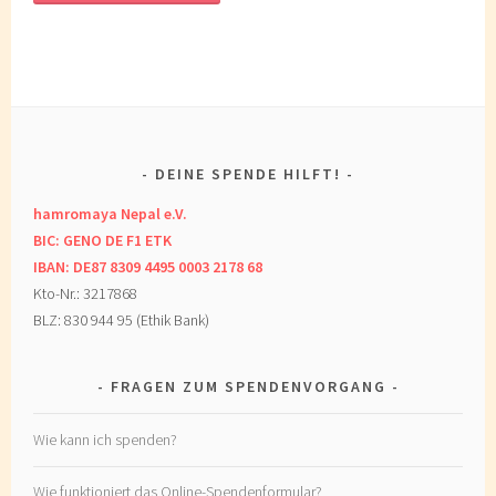
DEINE SPENDE HILFT!
hamromaya Nepal e.V.
BIC: GENO DE F1 ETK
IBAN: DE87 8309 4495 0003 2178 68
Kto-Nr.: 3217868
BLZ: 830 944 95 (Ethik Bank)
FRAGEN ZUM SPENDENVORGANG
Wie kann ich spenden?
Wie funktioniert das Online-Spendenformular?